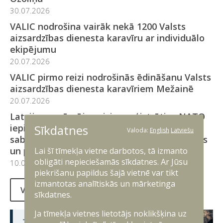
30.07.2026
VALIC nodrošina vairāk nekā 1200 Valsts
aizsardzības dienesta karavīru ar individuālo
ekipējumu
20.07.2026
VALIC pirmo reizi nodrošinās ēdināšanu Valsts
aizsardzības dienesta karavīriem Mežainē
20.07.2026
Latvijas uzņēmējus aicina reģistrēties NATO
Sīkdatnes
iepirkumu sistēmā: iespēja nodrošināt
Valoda:
English
Latviešu
sabiedroto spēku apgādi paveras arī pārtikas
un pakalpojumu nozarēm
Lai šī tīmekļa vietne darbotos, tā izmanto
obligāti nepieciešamās sīkdatnes. Ar Jūsu
10.07.2026
piekrišanu papildus šajā vietnē var tikt
izmantotas analītiskās un mārketinga
Visi jaunumi
sīkdatnes.
Ja tīmekļa vietnes lietotājs noklikšķina uz