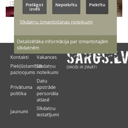
Pielāgot
Nepiekrītu
Piekrītu
izvēli
Sīkdatņu izmantošanas noteikumi
Detalizētāka informācija par izmantotajām
sīkdatnēm
Kontakti
Vakances
Piekļūstamības
Sīkdatņu
paziņojums
noteikumi
Datu
Privātuma
apstrāde
politika
personāla
atlasē
Sīkdatņu
Jaunumi
iestatījumi