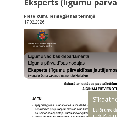
Eksperts (līgumu pārva
Pieteikumu iesniegšanas termiņš
17.02.2026
Sīkdatn
Lai šī tīmek
piekrišanu p