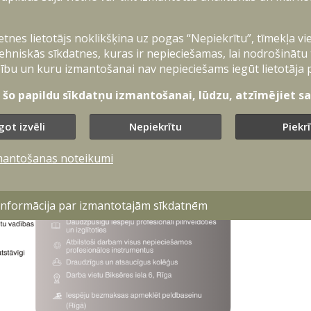
ietnes lietotājs noklikšķina uz pogas “Nepiekrītu”, tīmekļa vi
ehniskās sīkdatnes, kuras ir nepieciešamas, lai nodrošinātu
ību un kuru izmantošanai nav nepieciešams iegūt lietotāja 
t šo papildu sīkdatņu izmantošanai, lūdzu, atzīmējiet sav
got izvēli
Nepiekrītu
Piekr
mantošanas noteikumi
 informācija par izmantotajām sīkdatnēm