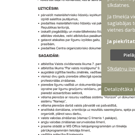
sīkdatnes.
Ja tīmekļa v
saglabājas t
vietnes darb
Ja piekrīta
Pielā
Sīkdatņu iz
Detalizētāka