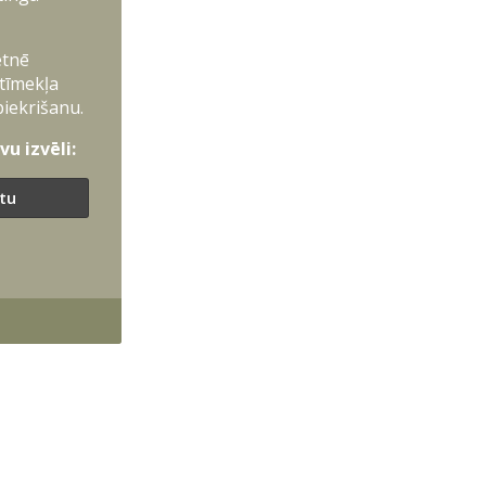
etnē
 tīmekļa
piekrišanu.
u izvēli:
ītu