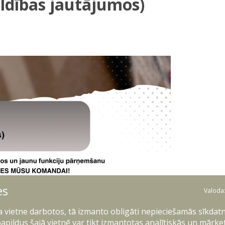
ldības jautājumos)
es
Valoda
ļa vietne darbotos, tā izmanto obligāti nepieciešamās sīkdatn
apildus šajā vietnē var tikt izmantotas analītiskās un mārke