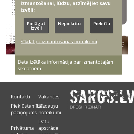
izmantošanai, lūdzu, atzīmējiet savu
izvēli:
Pielāgot
Nepiekrītu
Piekrītu
izvēli
Sīkdatņu izmantošanas noteikumi
Detalizētāka informācija par izmantotajām
sīkdatnēm
Kontakti
Vakances
Piekļūstamības
Sīkdatņu
paziņojums
noteikumi
Datu
Privātuma
apstrāde