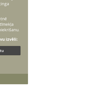
tinga
etnē
 tīmekļa
piekrišanu.
u izvēli:
ītu