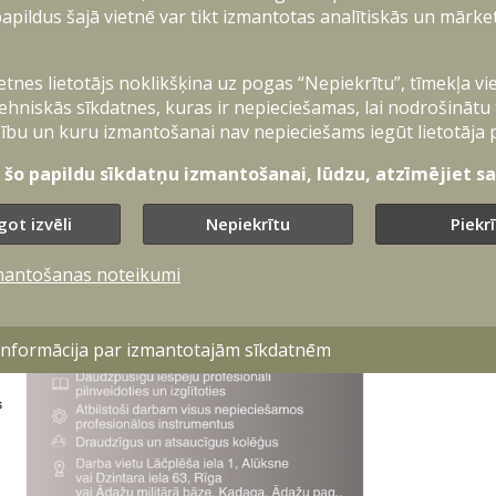
apildus šajā vietnē var tikt izmantotas analītiskās un mārke
ietnes lietotājs noklikšķina uz pogas “Nepiekrītu”, tīmekļa vi
ehniskās sīkdatnes, kuras ir nepieciešamas, lai nodrošinātu
ību un kuru izmantošanai nav nepieciešams iegūt lietotāja 
t šo papildu sīkdatņu izmantošanai, lūdzu, atzīmējiet sav
got izvēli
Nepiekrītu
Piekr
mantošanas noteikumi
 informācija par izmantotajām sīkdatnēm