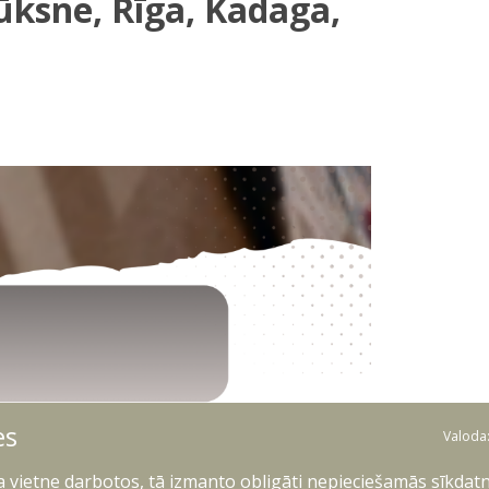
lūksne, Rīga, Kadaga,
es
Valoda
ļa vietne darbotos, tā izmanto obligāti nepieciešamās sīkdatn