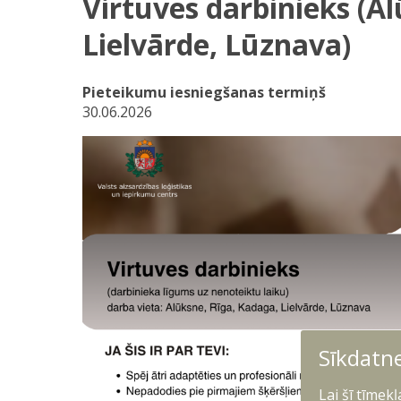
Virtuves darbinieks (A
Lielvārde, Lūznava)
Pieteikumu iesniegšanas termiņš
30.06.2026
Sīkdatn
Lai šī tīmek