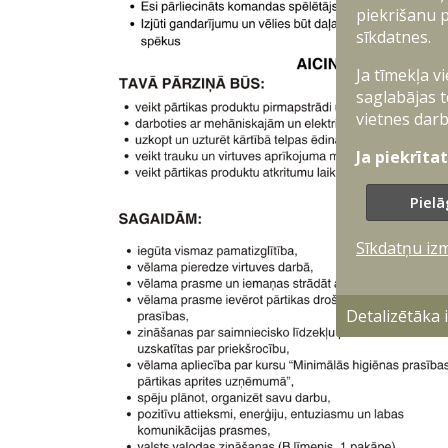
piekrišanu p
sīkdatnes.
Ja tīmekļa v
saglabājas t
vietnes darb
Ja piekrīta
Pielā
Sīkdatņu iz
Detalizētāka