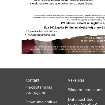
Kontakti
Vakances
Piekļūstamības
Sīkdatņu noteikumi
paziņojums
Datu apstrāde
Privātuma politika
personāla atlasē