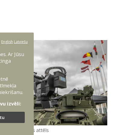
:
English
Latviešu
es. Ar Jūsu
tinga
etnē
 tīmekļa
piekrišanu.
u izvēli:
ītu
LIC publicitātes attēls