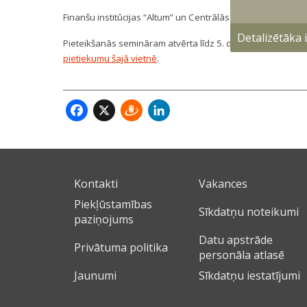
Finanšu institūcijas “Altum” un Centrālās finanšu un līgum
Detalizētāka
Pieteikšanās semināram atvērta līdz 5. decembra pulkste
pietiekumu šajā vietnē
.
Facebook
X
Draugiem
LinkedIn
Kontakti
Vakances
Piekļūstamības
Sīkdatņu noteikumi
paziņojums
Datu apstrāde
Privātuma politika
personāla atlasē
Jaunumi
Sīkdatņu iestatījumi