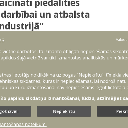
icināti piedalīties
adarbībai un atbalsta
ndustrijā”
es
Valoda
Preses nodaļa
ļa vietne darbotos, tā izmanto obligāti nepieciešamās sīkdatn
apildus šajā vietnē var tikt izmantotas analītiskās un mārke
eminārs uzņēmējiem, jaunuzņēmējiem, pētniekiem
zsardzības industrijā – no idejas un prototipa
ietnes lietotājs noklikšķina uz pogas “Nepiekrītu”, tīmekļa vi
ehniskās sīkdatnes, kuras ir nepieciešamas, lai nodrošinātu
 programmām un rīkiem, kas domāti uzņēmumu attīstībai
ību un kuru izmantošanai nav nepieciešams iegūt lietotāja 
ta Aizsardzības ministrija. Tāpat dalībnieki iegūs
avienības instrumentus aizsardzības inovāciju attīstībai.
t šo papildu sīkdatņu izmantošanai, lūdzu, atzīmējiet sav
ijas Investīciju un attīstības aģentūru. Tas norisināsies
got izvēli
Nepiekrītu
Piekr
Latvijas Investīciju un attīstības aģentūras, UniLab
VA
mantošanas noteikumi