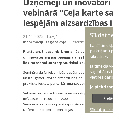
Uzņēmēji un inovatori a
vebinārā “Ceļa karte s
iespējām aizsardzības i
Sīkdatn
21.11.2025
Latvijā
Informāciju sagatavoja
Aizsardzības ministrijas 
Lai šī tīmek
piekrišanu p
Piektdien, 5. decembrī, norisināsies tiešsaistes s
sīkdatnes.
un inovatoriem par pieejamajām atbalsta iespējām ai
līdz ražošanai un starptautiskai izaugsmei.
Ja tīmekļa v
saglabājas t
Semināra dalībniekiem būs iespēja iepazīties ar atbalsta
vietnes darb
un izaugsmei Latvijas aizsardzības industrijā, kurus atbals
praktisku ieskatu par to, kā izmantot Latvijas un Eiropas S
Ja piekrīta
Vebināru organizē Aizsardzības ministrija sadarbībā ar Latv
Pielā
tiešsaistē no 10.00 līdz 12.00.
Seminārā piedalīsies pārstāvji no Aizsardzības ministrijas, 
Sīkdatņu iz
Defence, Ekonomikas ministrijas,