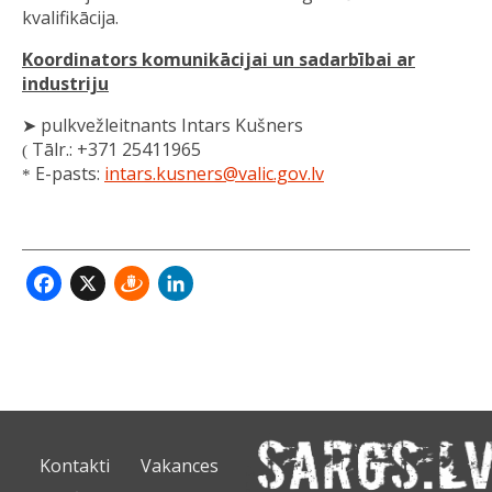
kvalifikācija.
Koordinators komunikācijai un sadarbībai ar
industriju
➤ pulkvežleitnants Intars Kušners
Tālr.: +371 25411965
(
E-pasts:
intars.kusners@valic.gov.lv
*
Facebook
X
Draugiem
LinkedIn
Kontakti
Vakances