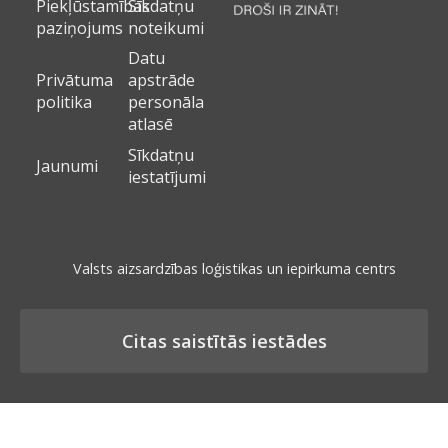
Piekļūstamības
Sīkdatņu
paziņojums
noteikumi
Datu
Privātuma
apstrāde
politika
personāla
atlasē
Sīkdatņu
Jaunumi
iestatījumi
Valsts aizsardzības loģistikas un iepirkuma centrs
Citas saistītās iestādes