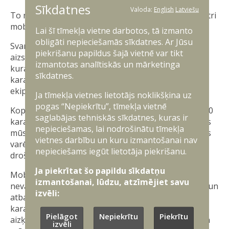
Sīkdatnes
Valoda:
English
Latviešu
To mērķis ir pārbaudīt mūsu spēju krīzes situācijā ātri
mobilizēt un nodrošināt bruņotos spēkus.
Lai šī tīmekļa vietne darbotos, tā izmanto
obligāti nepieciešamās sīkdatnes. Ar Jūsu
Svarīgu lomu šajā procesā spēlē arī Valsts
piekrišanu papildus šajā vietnē var tikt
aizsardzības loģistikas un iepirkumu centrs (VALIC),
izmantotas analītiskās un mārketinga
kura speciālisti mācību laikā nodrošināja rezerves
sīkdatnes.
karavīru apgādi ar formastērpiem, apaviem un
ekipējumu.
Ja tīmekļa vietnes lietotājs noklikšķina uz
pogas “Nepiekrītu”, tīmekļa vietnē
Kopumā mācību laikā VALIC apģērba vairāk nekā 180
saglabājas tehniskās sīkdatnes, kuras ir
karavīru un zemessargu. Tas nozīmē, ka, pateicoties
nepieciešamas, lai nodrošinātu tīmekļa
mūsu speciālistu darbam, katrs mobilizētais karavīrs
vietnes darbību un kuru izmantošanai nav
varēja nekavējoties iesaistīties uzdevumu izpildē -
nepieciešams iegūt lietotāja piekrišanu.
drošībā, komfortā un ar pilnvērtīgu ekipējumu.
Ja piekrītat šo papildu sīkdatņu
Mobilizācijas mācības parāda, cik svarīga ir
izmantošanai, lūdzu, atzīmējiet savu
nevainojama sadarbība starp bruņotajiem spēkiem un
izvēli:
atbalsta institūcijām. VALIC uzdevums ir gādāt, lai
karavīri savā rīcībā saņemtu visu nepieciešamo bez
Pielāgot
Nepiekrītu
Piekrītu
aizķeršanās, un mācības “Namejs 2025” apliecina, ka
izvēli