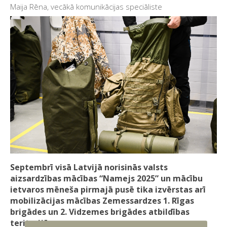
Maija Rēna, vecākā komunikācijas speciāliste
Septembrī visā Latvijā norisinās valsts
aizsardzības mācības “Namejs 2025” un mācību
ietvaros mēneša pirmajā pusē tika izvērstas arī
mobilizācijas mācības Zemessardzes 1. Rīgas
brigādes un 2. Vidzemes brigādes atbildības
teritorijās.