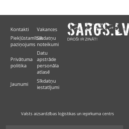
Kontakti
Vakances
Piekļūstamības
Sīkdatņu
paziņojums
noteikumi
Datu
Privātuma
apstrāde
politika
personāla
atlasē
Sīkdatņu
Jaunumi
iestatījumi
Valsts aizsardzības loģistikas un iepirkuma centrs