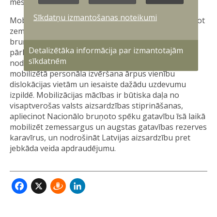
mēs šo misiju spējam izpildīt.
Sīkdatņu izmantošanas noteikumi
Mobilizācijas mācību mērķis ir pārbaudīt un pilnveidot
zemessargu un rezerves karavīru iesaisti Nacionālo
bruņoto spēku kaujas struktūrā. To laikā tiks
Detalizētāka informācija par izmantotajām
pārbaudīta apziņošanas kārtība, personāla
sīkdatnēm
nodrošināšana ar ekipējumu un ieročiem, kā arī
mobilizētā personāla izvēršana ārpus vienību
dislokācijas vietām un iesaiste dažādu uzdevumu
izpildē. Mobilizācijas mācības ir būtiska daļa no
visaptverošas valsts aizsardzības stiprināšanas,
apliecinot Nacionālo bruņoto spēku gatavību īsā laikā
mobilizēt zemessargus un augstas gatavības rezerves
karavīrus, un nodrošināt Latvijas aizsardzību pret
jebkāda veida apdraudējumu.
Facebook
X
Draugiem
LinkedIn