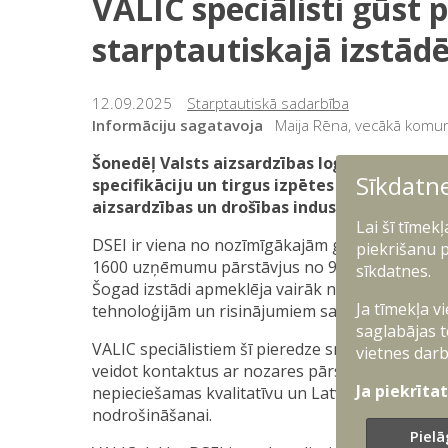
VALIC speciālisti gūst p
starptautiskajā izstād
12.09.2025
Starptautiskā sadarbība
Informāciju sagatavoja
Maija Rēna, vecākā komuni
Šonedēļ Valsts aizsardzības loģistikas un i
Sīkdatn
specifikāciju un tirgus izpētes departament
aizsardzības un drošības industrijas izstādi
Lai šī tīmek
DSEI ir viena no nozīmīgākajām globālajām izst
piekrišanu p
1600 uzņēmumu pārstāvjus no 90 valstīm, kā a
sīkdatnes.
Šogad izstādi apmeklēja vairāk nekā 45 tūkstoši
Ja tīmekļa v
tehnoloģijām un risinājumiem sauszemes, jūras
saglabājas t
VALIC speciālistiem šī pieredze sniedza iespēju 
vietnes darb
veidot kontaktus ar nozares pārstāvjiem un sti
Ja piekrīta
nepieciešamas kvalitatīvu un Latvijas aizsardzī
nodrošināšanai.
Pielā