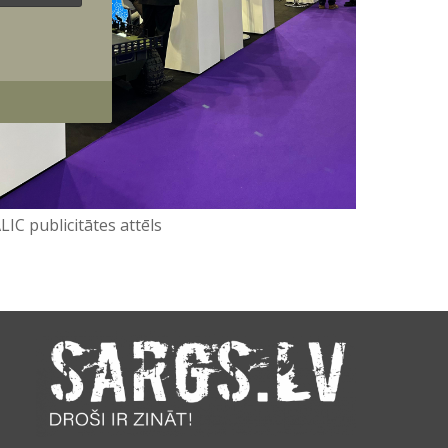
LIC publicitātes attēls