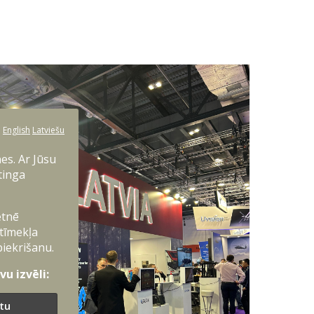
:
English
Latviešu
es. Ar Jūsu
tinga
etnē
 tīmekļa
piekrišanu.
u izvēli:
ītu