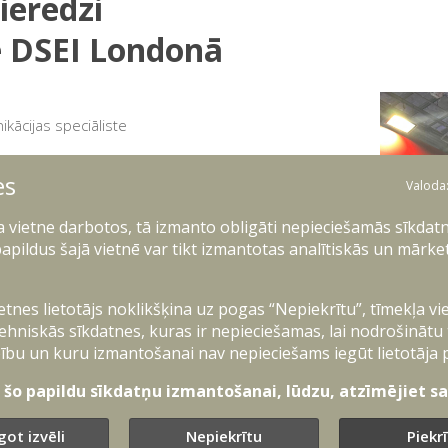
ieredzi
ē DSEI Londonā
kācijas speciāliste
epirkumu centra (VALIC) Tehnisko
es
a speciālisti apmeklēja starptautisko
Valoda
 DSEI Londonā.
ļa vietne darbotos, tā izmanto obligāti nepieciešamās sīkdatn
ādēm, kas reizi divos gados pulcē vairāk nekā
apildus šajā vietnē var tikt izmantotas analītiskās un mārke
rī valdību un bruņoto spēku amatpersonas.
 dalībnieku, lai iepazītos ar jaunākajām
ietnes lietotājs noklikšķina uz pogas “Nepiekrītu”, tīmekļa vi
, gaisa, kibertelpas un kosmosa jomā.
ehniskās sīkdatnes, kuras ir nepieciešamas, lai nodrošinātu
iegūt aktuālu informāciju par inovācijām,
ību un kuru izmantošanai nav nepieciešams iegūt lietotāja 
prināt profesionālās zināšanas, kas
t šo papildu sīkdatņu izmantošanai, lūdzu, atzīmējiet sav
bas vajadzībām atbilstošu iepirkumu
got izvēli
Nepiekrītu
Piekr