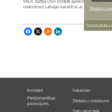
VALIC dalība DSEI izstādē apliecina mūsu apņe
nodrošinot Latvijas karavīrus ar modernu, droš
Sīkdatņu iz
Detalizētāka
Facebook
X
Draugiem
LinkedIn
Kontakti
Vakances
Piekļūstamības
Sīkdatņu noteikumi
paziņojums
Datu apstrāde