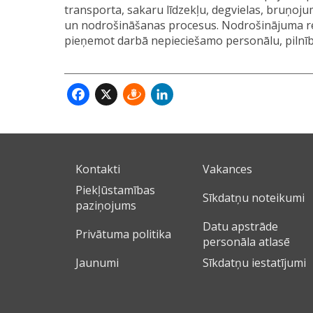
transporta, sakaru līdzekļu, degvielas, bruņoju
un nodrošināšanas procesus. Nodrošinājuma ref
pieņemot darbā nepieciešamo personālu, pilnīb
Facebook
X
Draugiem
LinkedIn
Kontakti
Vakances
Piekļūstamības
Sīkdatņu noteikumi
paziņojums
Datu apstrāde
Privātuma politika
personāla atlasē
Jaunumi
Sīkdatņu iestatījumi