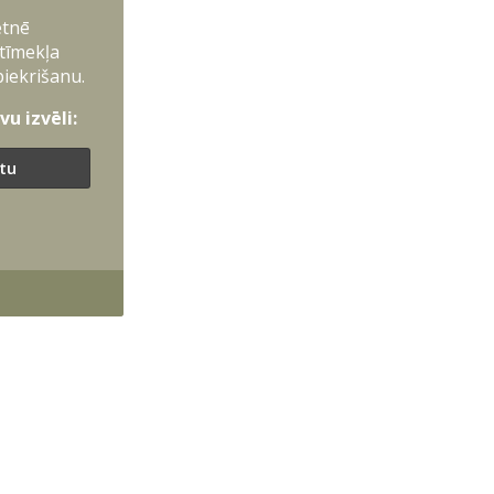
etnē
 tīmekļa
piekrišanu.
u izvēli:
ītu