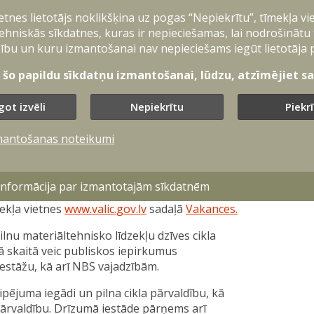
bliskajā sektorā, kā arī pavārus, pavāru
ietnes lietotājs noklikšķina uz pogas “Nepiekrītu”, tīmekļa vi
šanas struktūrvienībās.
ehniskās sīkdatnes, kuras ir nepieciešamas, lai nodrošinātu
zsardzības sistēmas un katram ir iespēju
ību un kuru izmantošanai nav nepieciešams iegūt lietotāja 
rināšanā, arī ēdināšanas jomā. Ēdināšana
t šo papildu sīkdatņu izmantošanai, lūdzu, atzīmējiet sav
astāvdaļa - tā ietekmē ne tikai fizisko
” uzsver VALIC vadītājs, pulkvežleitnants
got izvēli
Nepiekrītu
Piekr
maltīte tiktu garantēta ne tikai Latvijas
mantošanas noteikumi
 uzturas mūsu valstī. Plānotais VALIC
kopējo aizsardzības resora personālu, jo
finansēto amata vietu pārcelšana.
 informācija par izmantotajām sīkdatnēm
ekļa vietnes
www.valic.gov.lv
sadaļā
Vakances.
lnu materiāltehnisko līdzekļu dzīves cikla
jā skaitā veic publiskos iepirkumus
iestāžu, kā arī NBS vajadzībām.
ipējuma iegādi un pilna cikla pārvaldību, kā
ārvaldību. Drīzumā iestāde pārņems arī