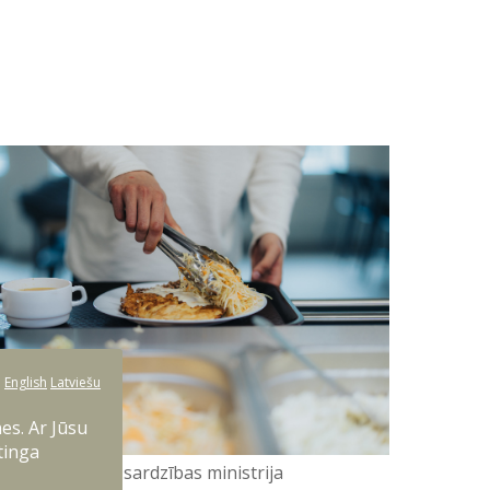
:
English
Latviešu
es. Ar Jūsu
tinga
mīns Janiks, Aizsardzības ministrija