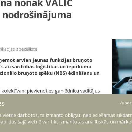
ana nonāk VALIC
is nodrošinājuma
kācijas speciāliste
ņemot arvien jaunas funkcijas bruņoto
s aizsardzības loģistikas un iepirkumu
ionālo bruņoto spēku (NBS) ēdināšanu un
m kolektīvam pievienoties gan ēdnīcu vadītājus
s plānošanu un apgādi saistītus speciālistus.
es
Valoda
emšana ir viens no nozīmīgākajiem soļiem
 rūpīgu plānošanu, cilvēkresursus un jaunu
ļa vietne darbotos, tā izmanto obligāti nepieciešamās sīkdatn
u pārtikas apgādes un ēdināšanas procesu
apildus šajā vietnē var tikt izmantotas analītiskās un mārke
Ar
, aicinot pievienoties augsti kvalificētus