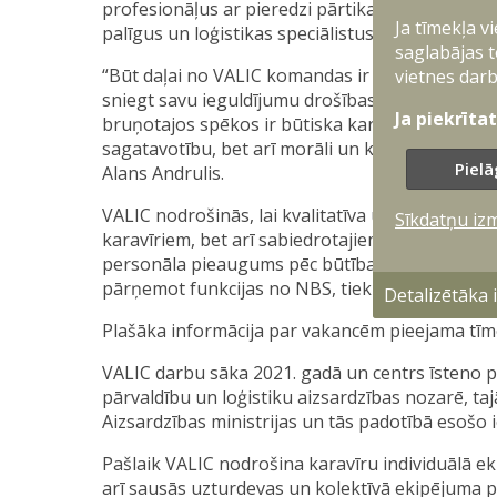
profesionāļus ar pieredzi pārtikas nozarē un pu
Ja tīmekļa v
palīgus un loģistikas speciālistus darbam ēdinā
saglabājas t
“Būt daļai no VALIC komandas ir būt daļai no ai
vietnes darb
sniegt savu ieguldījumu drošības sistēmas stip
Ja piekrīta
bruņotajos spēkos ir būtiska karavīru ikdienas s
sagatavotību, bet arī morāli un kaujas gatavību.
Pielā
Alans Andrulis.
VALIC nodrošinās, lai kvalitatīva un pilnvērtīga 
Sīkdatņu iz
karavīriem, bet arī sabiedrotajiem spēkiem, kas
personāla pieaugums pēc būtības nepalielinās 
pārņemot funkcijas no NBS, tiek paredzēta arī 
Detalizētāka
Plašāka informācija par vakancēm pieejama tīm
VALIC darbu sāka 2021. gadā un centrs īsteno pi
pārvaldību un loģistiku aizsardzības nozarē, ta
Aizsardzības ministrijas un tās padotībā esošo 
Pašlaik VALIC nodrošina karavīru individuālā ek
arī sausās uzturdevas un kolektīvā ekipējuma p