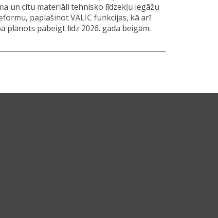
ma un citu materiāli tehnisko līdzekļu iegāžu
ormu, paplašinot VALIC funkcijas, kā arī
ā plānots pabeigt līdz 2026. gada beigām.