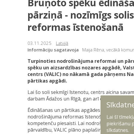
Bruņoto spēku ēdināš
pārziņā - nozīmīgs sol
reformas īstenošanā
03.11.2025
Latvijā
Informāciju sagatavoja
Maija Rēna, vecākā komuni
Turpinoties nodrošinājuma reformai un pār
spēku un aizsardzības nozares apgādē, Valst
centrs (VALIC) no nākamā gada pārņems Nac
pārtikas apgādi.
Lai šo soli sekmīgi īstenotu, centrs aicina sava
darbam Ādažos un Rīgā, gan arī citus ar pārtika
Sīkdatn
Ēdināšanas un pārtikas apgādes funkcijas pārņ
nodrošinājuma reformas īstenošanā, kas prasa
Lai šī tīmek
kompetenču piesaisti. Lai nodrošinātu efektīv
piekrišanu p
pārvaldību, VALIC plāno paplašināt savu komandu
sīkdatnes.